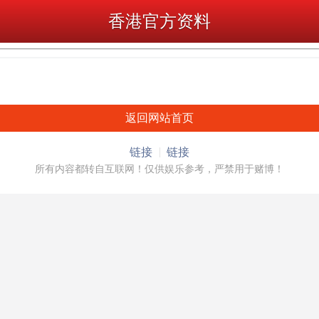
香港官方资料
返回网站首页
链接
链接
所有内容都转自互联网！仅供娱乐参考，严禁用于赌博！