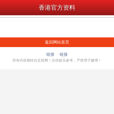
香港官方资料
返回网站首页
链接
链接
所有内容都转自互联网！仅供娱乐参考，严禁用于赌博！