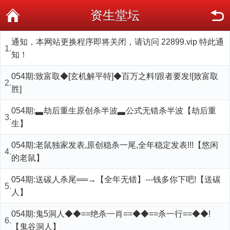
资生堂坛
通知，本网站更换程序即将关闭，请访问 22899.vip 特此通
1.
知！
054期:致富取◆[玄机解平特]◆百万之料!跟者要发![致富取
2.
胜]
054期:▃劫后重生原创杀半波▃公式无错杀半波【劫后重
3.
生】
054期:老鼠独家发表,原创稳杀一尾,全年稳定发表!!!【悠闲
4.
的老鼠】
054期:送碳人杀尾══→【全年无错】---钱多你下吧!【送碳
5.
人】
054期:鬼5洞人◆◆==绝杀一肖==◆◆==杀一行==◆◆!
6.
【鬼谷洞人】